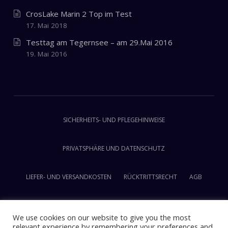
CrosLake Marin 2 Top im Test
17. Mai 2018
Testtag am Tegernsee – am 29.Mai 2016
19. Mai 2016
SICHERHEITS- UND PFLEGEHINWEISE
PRIVATSPHÄRE UND DATENSCHUTZ
LIEFER- UND VERSANDKOSTEN
RÜCKTRITTSRECHT
AGB
IMPRESSUM
We use cookies on our website to give you the most
relevant experience by remembering your preferences and