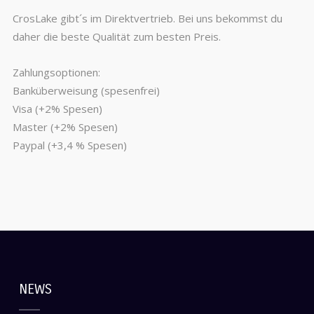
CrosLake gibt´s im Direktvertrieb. Bei uns bekommst du
daher die beste Qualität zum besten Preis.
Zahlungsoptionen:
Banküberweisung (spesenfrei)
Visa (+2% Spesen)
Master (+2% Spesen)
Paypal (+3,4 % Spesen)
NEWS