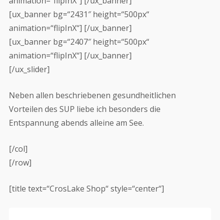
animation=“flipInX“] [/ux_banner]
[ux_banner bg=“2431″ height=“500px“
animation=“flipInX“] [/ux_banner]
[ux_banner bg=“2407″ height=“500px“
animation=“flipInX“] [/ux_banner]
[/ux_slider]
Neben allen beschriebenen gesundheitlichen
Vorteilen des SUP liebe ich besonders die
Entspannung abends alleine am See.
[/col]
[/row]
[title text=“CrosLake Shop“ style=“center“]