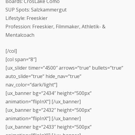
Boards: CrosLake Como
SUP Spots: Salzkammergut
Lifestyle: Freeskier
Profession: Freeskier, Filmmaker, Athletik- &
Mentalcoach
[/col]
[col span=“8″]
[ux_slider timer=“4500″ arrows=“true“ bullets=“true“
auto_slide=“true“ hide_nav=“true“
nav_color=“dark/light“]
[ux_banner bg=“2434″ height=“500px“
animation=“flipInX“] [/ux_banner]
[ux_banner bg=“2432″ height=“500px“
animation=“flipInX“] [/ux_banner]
[ux_banner bg=“2433″ height=“500px“