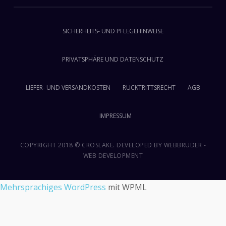
SICHERHEITS- UND PFLEGEHINWEISE
PRIVATSPHÄRE UND DATENSCHUTZ
LIEFER- UND VERSANDKOSTEN
RÜCKTRITTSRECHT
AGB
IMPRESSUM
COPYRIGHT 2018 © CROSLAKE. DEVELOPED BY
WEBBRUDER -
WEB DEVELOPMENT
Mehrsprachiges WordPress
mit WPML