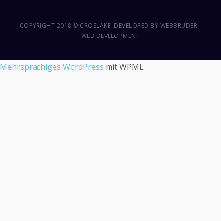
COPYRIGHT 2018 © CROSLAKE. DEVELOPED BY
WEBBRUDER -
WEB DEVELOPMENT
Mehrsprachiges WordPress
mit WPML