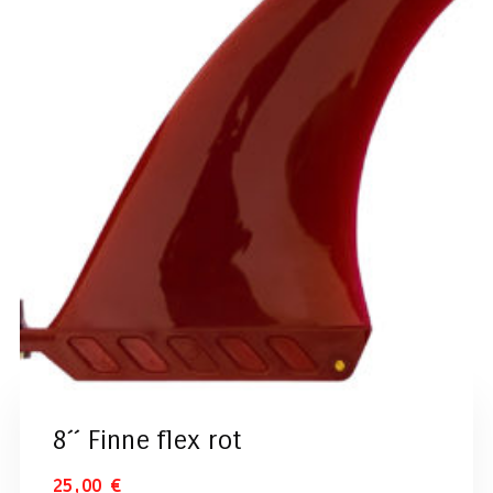
8´´ Finne flex rot
25,00
€