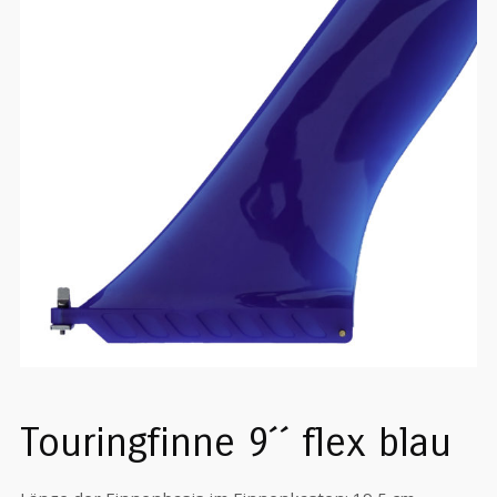
Touringfinne 9´´ flex blau