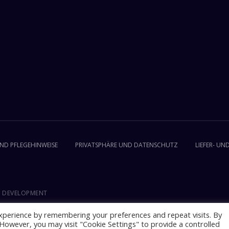
UND PFLEGEHINWEISE
PRIVATSPHÄRE UND DATENSCHUTZ
LIEFER- U
B DEVELOPMENT
xperience by remembering your preferences and repeat visits. By
. However, you may visit "Cookie Settings" to provide a controlled