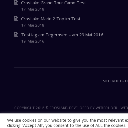
CrosLake Grand Tour Camo Test
17. Mai 2018
CrosLake Marin 2 Top im Test
17. Mai 2018
Testtag am Tegernsee – am 29.Mai 2016
19. Mai 2016
SICHERHEITS- 
COPYRIGHT 2018 © CROSLAKE. DEVELOPED BY
WEBBRUDER - WE
We use cookies on our website to give you the most relevant e
clicking “Accept All”, you consent to the use of ALL the cookies
Mehrsprachiges WordPress
mit WPML